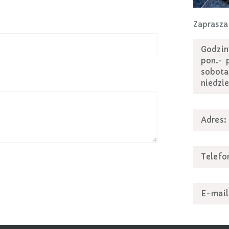
Zaprasz
Godzin
pon.- 
sobot
niedzi
Adres:
Telefo
E-mail