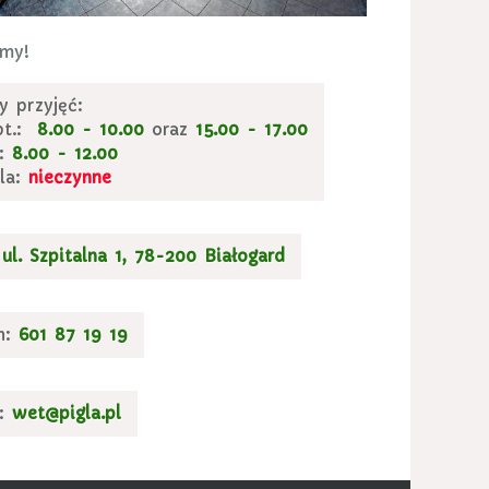
amy!
y przyjęć:
pt.:
8.00 - 10.00
oraz
15.00 - 17.00
a:
8.00 - 12.00
ela:
nieczynne
ul. Szpitalna 1, 78-200 Białogard
n:
601 87 19 19
:
wet@pigla.pl